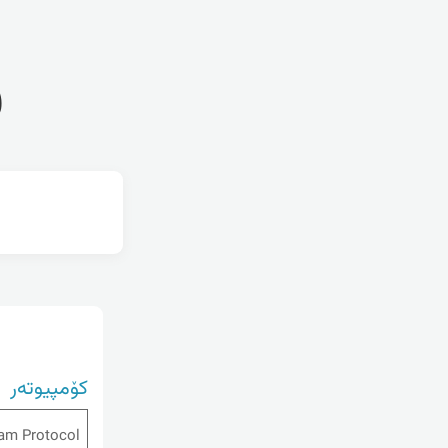
ف
کۆمپیوتەر
am Protocol