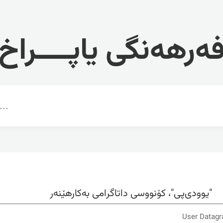
ەرهەنگی یاپــــراخ
"یوودی‌پی"، کۆنووسی داتاگرامی به‌کارهێنه‌ر
User Datagr