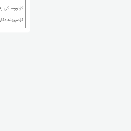
کۆنووسێکی په‌یو
کۆمپیوته‌ره‌کان 