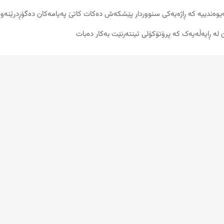
ه‌ندییه‌ که‌ ڕاژه‌یه‌کی سنووردار پێشکه‌ش ده‌کات کاتێ په‌یامه‌کان ده‌گۆڕدرێنه‌وه‌
له‌ ڕایه‌ڵه‌یه‌ک که‌ پرۆتۆکۆلی ئینته‌رنێت به‌کار ده‌بات