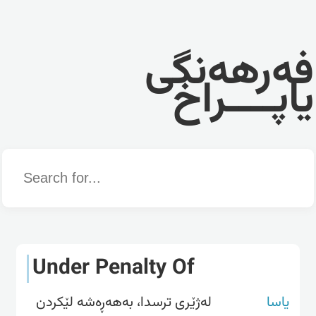
فەرهەنگی
یاپــــراخ
Word
Under Penalty Of
یاسا
لەژێری ترسدا، بەهەڕەشە لێکردن