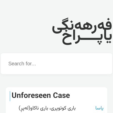
فەرهەنگی
یاپــــراخ
Word
Unforeseen Case
یاسا
باری کوتوپری، باری ناکاو(لەپڕ)