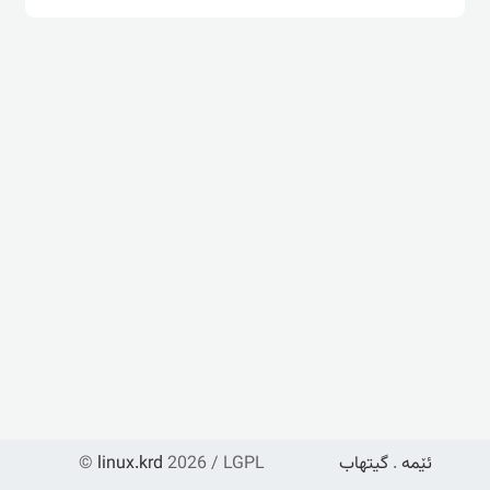
ئێمە
.
گیتهاب
2026 / LGPL
linux.krd
©