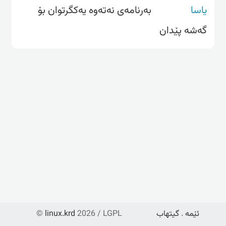
یاسا
بەرنامەی نەتەوە یەکگرتوان بۆ
گەشە پێدان
ئێمە
.
گیتهاب
2026 / LGPL
linux.krd
©