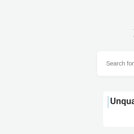
Word
Unqua