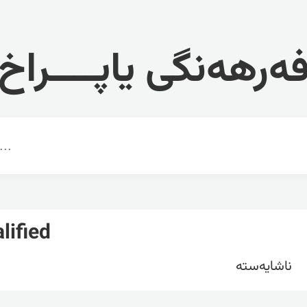
ەرهەنگی یاپــــراخ
lified
ناشایەستە