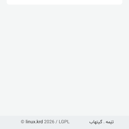
ئێمە
.
گیتهاب
2026 / LGPL
linux.krd
©