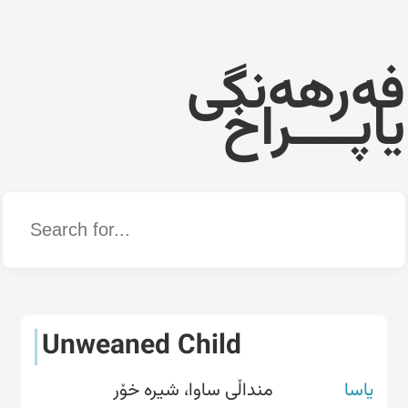
فەرهەنگی
یاپــــراخ
Word
Unweaned Child
یاسا
منداڵی ساوا، شیرە خۆر