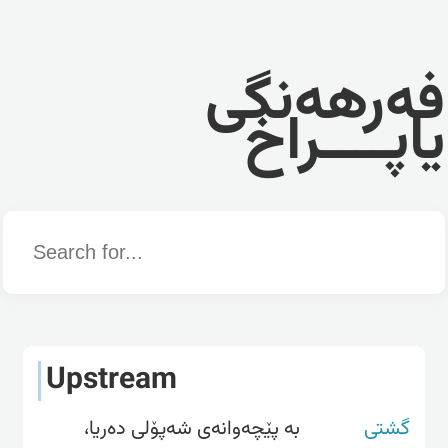
فەرهەنگی
یاپــــراخ
Word
Upstream
گشتی
بە پێچەوانەی شەپۆلی دەریا،