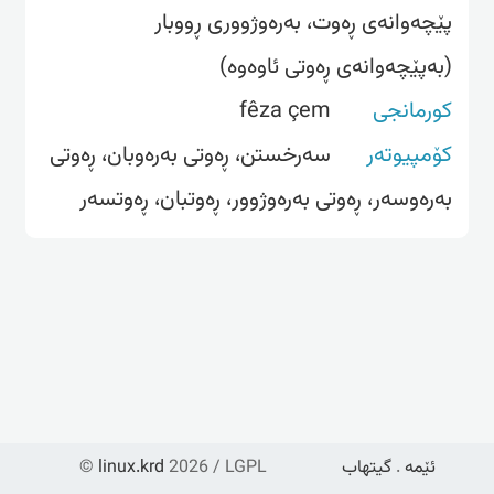
پێچەوانەى ڕەوت، بەرەوژووری ڕووبار
(بەپێچەوانەى ڕەوتى ئاوەوە)
کورمانجی
fêza çem
کۆمپیوتەر
سه‌رخستن، ڕه‌وتی به‌ره‌وبان، ڕه‌وتی
به‌ره‌وسه‌ر، ڕه‌وتی به‌ره‌وژوور، ڕه‌وتبان، ڕه‌وتسه‌ر
ئێمە
.
گیتهاب
2026 / LGPL
linux.krd
©