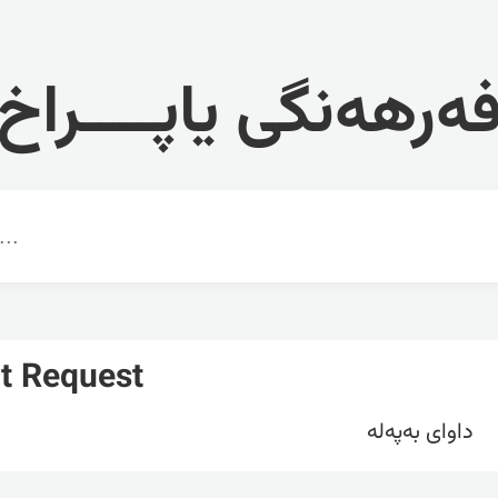
ەرهەنگی یاپــــراخ
t Request
داوای بەپەلە