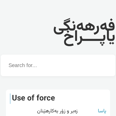
فەرهەنگی
یاپــــراخ
Word
Use of force
یاسا
زەبر و زۆر بەکارهێنان