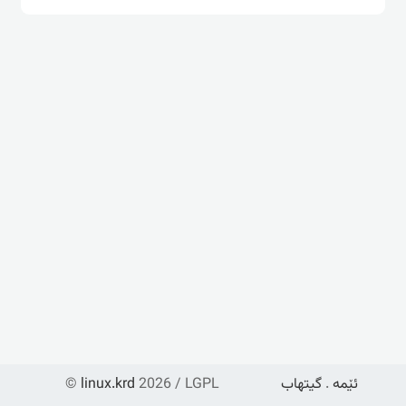
ئێمە
.
گیتهاب
2026 / LGPL
linux.krd
©