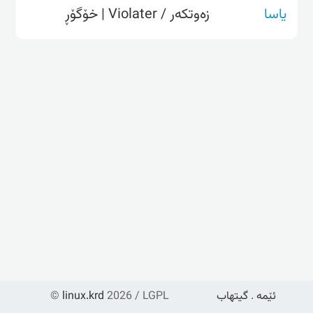
یاسا
زەوتکەر / Violater | خۆگۆڕ
ئێمە
.
گیتهاب
2026 / LGPL
linux.krd
©