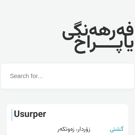
فەرهەنگی
یاپــــراخ
Word
Usurper
گشتی
زۆردار، زەوتکەر