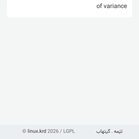
of variance
©
linux.krd
2026 / LGPL
گیتهاب
.
ئێمە