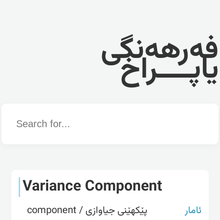
فەرهەنگی
یاپــــراخ
Word
Variance Component
ئامار
پێکهێنی جیاوازی / component