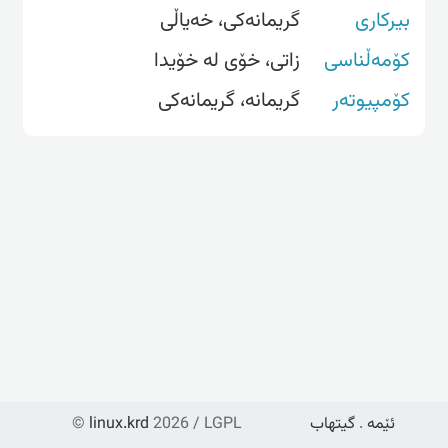
بیرکاری
گریمانەکی، خەیاڵی
کۆمەڵناسی
زاتی، خۆی لە خۆیدا
کۆمپیوتەر
گریمانه‌، گریمانه‌کی
ئێمە
.
گیتهاب
2026 / LGPL
linux.krd
©