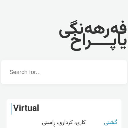
فەرهەنگی
یاپــــراخ
Word
Virtual
گشتی
کاری، کرداری، ڕاستی