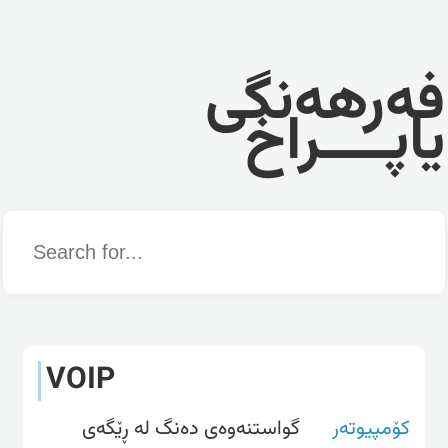
فەرهەنگی
یاپــــراخ
Word
VOIP
کۆمپیوتەر
گواستنه‌وه‌ی ده‌نگ له‌ ڕێگه‌ی