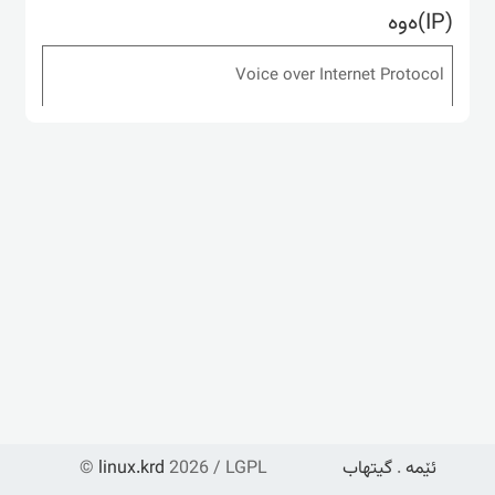
(IP)ه‌وه
Voice over Internet Protocol
ئێمە
.
گیتهاب
2026 / LGPL
linux.krd
©