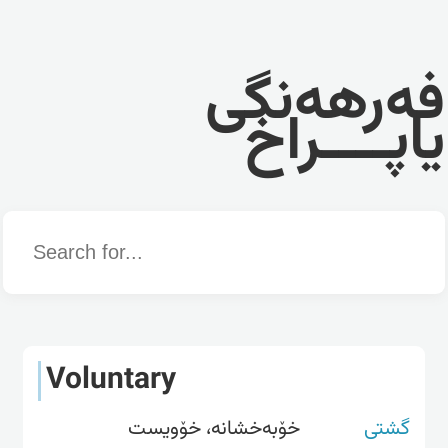
فەرهەنگی
یاپــــراخ
Word
Voluntary
گشتی
خۆبەخشانە، خۆویست