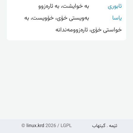
ئابوری
بە خوایشت، بە ئارەزوو
یاسا
بەویستی خۆی، خۆویست، بە
خواستی خۆی، ئارەزوومەندانە
ئێمە
.
گیتهاب
2026 / LGPL
linux.krd
©