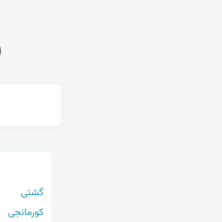
ف
گشتی
کورمانجی