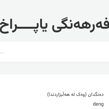
ەرهەنگی یاپــــراخ
دەنگدان (وەک لە هەڵبژاردندا)
deng