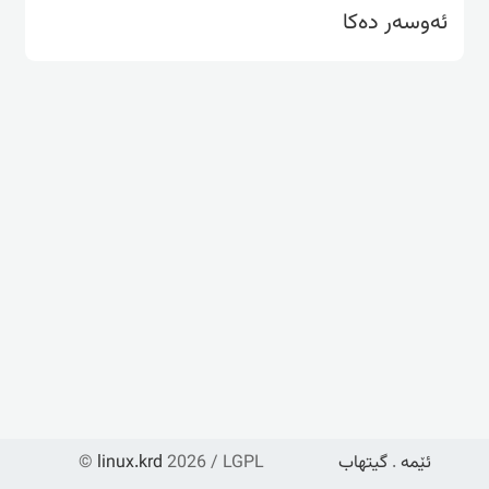
ئەوسەر دەکا
ئێمە
.
گیتهاب
2026 / LGPL
linux.krd
©