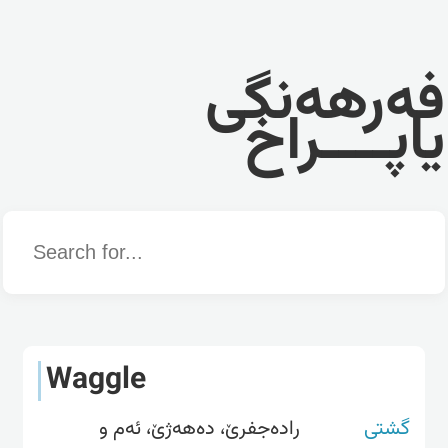
فەرهەنگی
یاپــــراخ
Word
Waggle
گشتی
رادەجفرێ، دەهەژێ، ئەم و