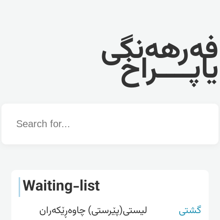
فەرهەنگی
یاپــــراخ
Word
Waiting-list
گشتی
لیستی(پێرستی) چاوەڕێکەران