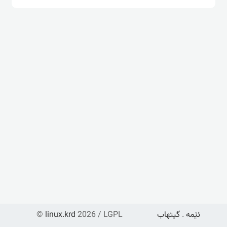
ئێمە
.
گیتهاب
2026 / LGPL
linux.krd
©