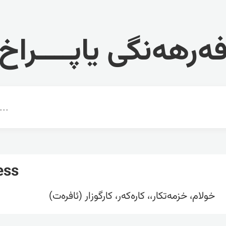
ەرهەنگی یاپــــراخ
ess
خولام، خزمەتکار،، کارەکەر، کارگوزار (ئافرەت)