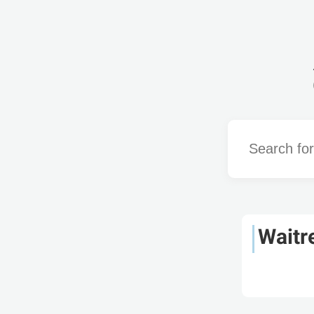
Word
Waitr