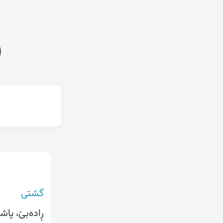
ف
گشتی
ڕادەبێ، پاش