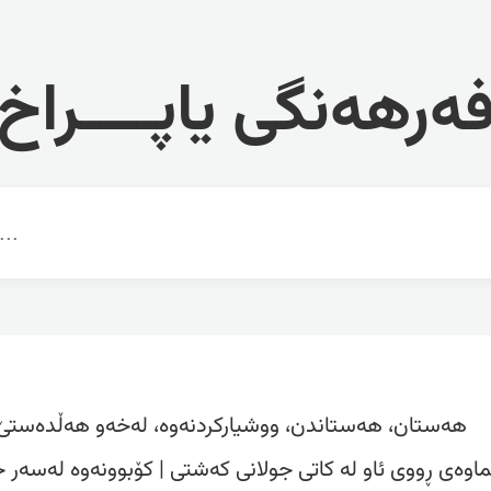
ەرهەنگی یاپــــراخ
هەستان، هەستاندن، ووشیارکردنەوە، لەخەو هەڵدەستێ،
ماوەی ڕووی ئاو لە کاتی جولانی کەشتی | کۆبوونەوە لەسەر