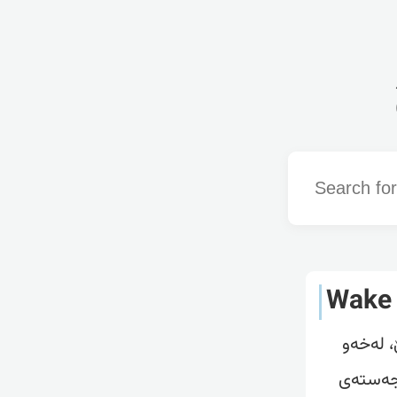
Word
Wake
 لەخەو
 جەستەی