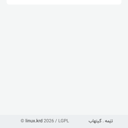
ئێمە
.
گیتهاب
2026 / LGPL
linux.krd
©