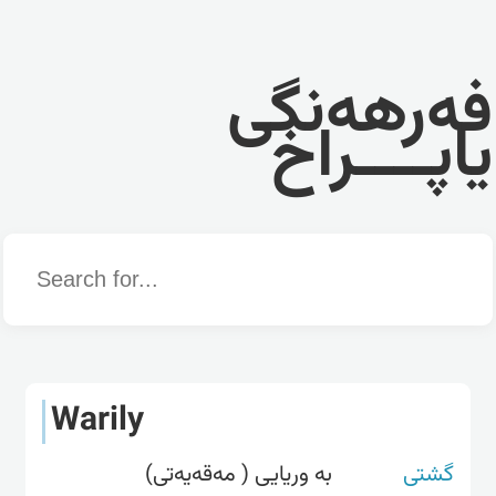
فەرهەنگی
یاپــــراخ
Word
Warily
گشتی
بە وریایی ( مەقەیەتی)