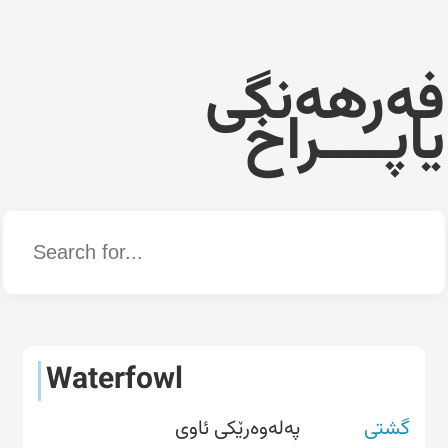
فەرهەنگی
یاپــــراخ
Word
Waterfowl
گشتی
پەلەوەرێکی ئاوی