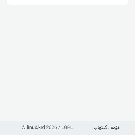
ئێمە
.
گیتهاب
2026 / LGPL
linux.krd
©