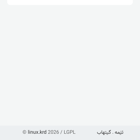
ئێمە
.
گیتهاب
2026 / LGPL
linux.krd
©