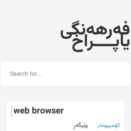
فەرهەنگی
یاپــــراخ
Word
web browser
کۆمپیوتەر
وێبگه‌ڕ