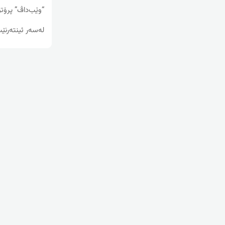
“وێب‌داڤ” پرۆتۆک
له‌سه‌ر ئینته‌رنێت