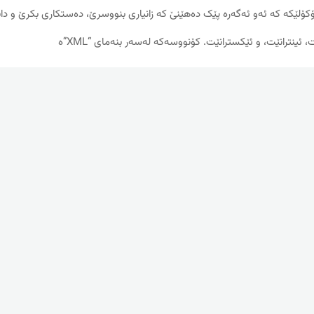
ۆلێکه‌ که‌ ئه‌و ئه‌گه‌ره‌ پێک ده‌هێنێ که زانیاری‌ بنووسرێ، ده‌ستکاری بکرێ و 
، ئینترانێت، و ئێکسترانێت. کۆنووسه‌که‌ له‌سه‌ر بنه‌مای “XML”ه‌