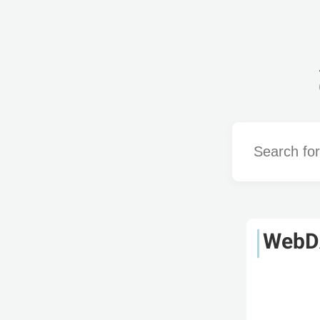
Word
WebD