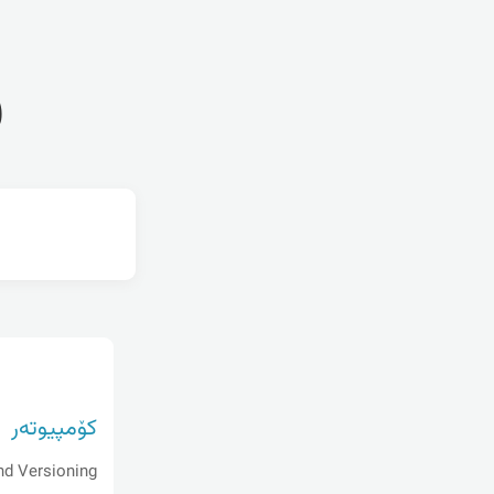
ف
کۆمپیوتەر
nd Versioning