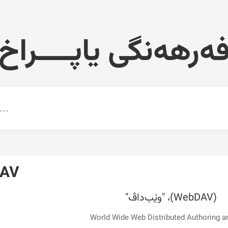
ەرهەنگی یاپــــراخ
AV
(WebDAV)، "وێب‌داڤ"
World Wide Web Distributed Authoring a