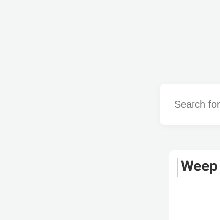
Word
Weep