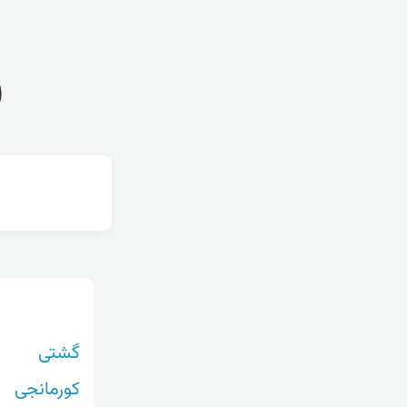
ف
گشتی
کورمانجی