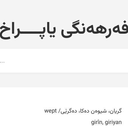
ەرهەنگی یاپــــراخ
گریان، شیوەن دەکا، دەگرێی/ wept
girîn, giriyan