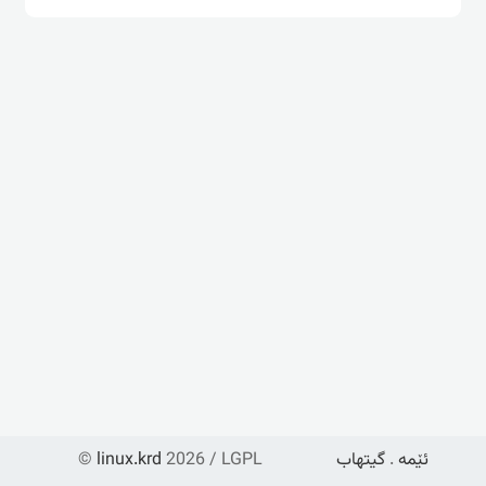
ئێمە
.
گیتهاب
2026 / LGPL
linux.krd
©