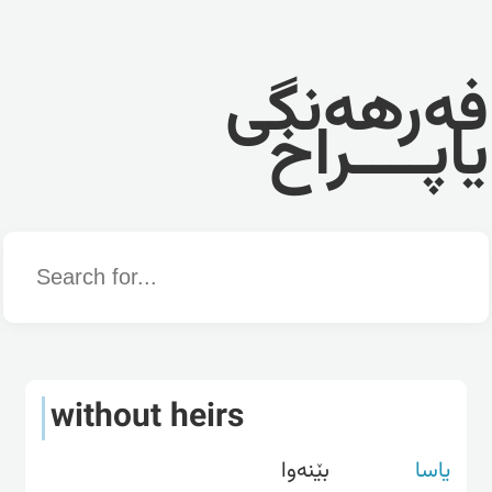
فەرهەنگی
یاپــــراخ
Word
without heirs
یاسا
بێنەوا