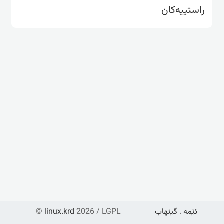
راستییەکان
ئێمە
.
گیتهاب
2026 / LGPL
linux.krd
©