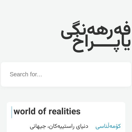
فەرهەنگی
یاپــــراخ
Word
world of realities
کۆمەڵناسی
دنیای راستییەکان، جیهانی