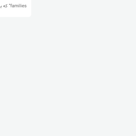
families” که‌ به‌ میکرۆپرۆسێسووری 80286 ده‌ستی پێ کرد