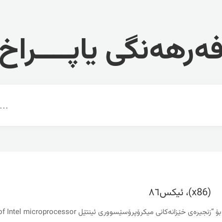
ەرهەنگی یاپــــراخ
(x86)، ئیکس٨٦
ناوێکی گشتییه‌ بۆ “زنجیره‌ی خێزانه‌کانی میکرۆپرۆسێسووری ئینتێل rocessor