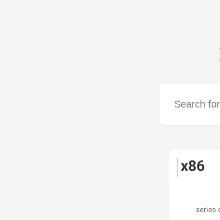
Word
x86
series of Intel microp