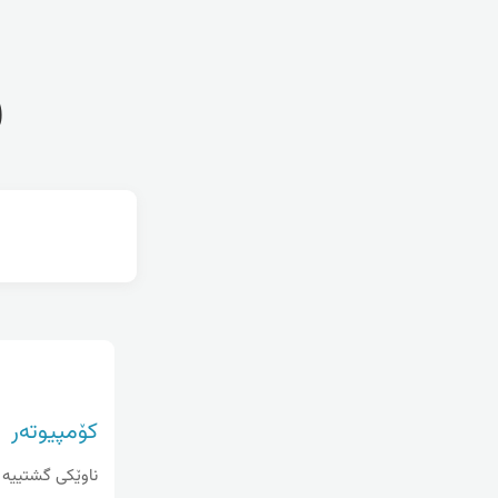
ف
کۆمپیوتەر