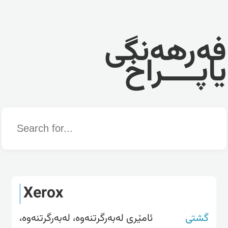
فەرهەنگی
یاپــــراخ
Word
Xerox
گشتی
ئامێری لەبەرگرتنەوە، لەبەرگرتنەوە،