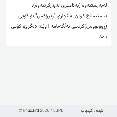
لەبەرشتنەوە (بەئامێری لەبەرگرتنەوە)،
ئیستنساخ کردن، شێوازی "زیرۆکس" بۆ کۆپی
(ڕوونووس)کردنـی بەڵگەنامە | وێنە دەگرێ، کۆپی
دەکا
ئێمە
.
گیتهاب
2026 / LGPL
linux.krd
©