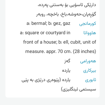
دارێکی ئاسۆیی بۆ بەستنی پەردە،
گۆڕەپان،حەوشە،باخ، باخچە، روبەر
کورمانجی
a: bermal; b: gez, gaz
هاوواتا
a: square or courtyard in
front of a house; b: ell, cubit, unit of
measure. appr. 70 cm. (28 inches)
هەورامی
گەز
بیرکاری
یاردە
ئابوری
یاردە (پێوەری درێژی بە پێی
سیستمی ئینگلیزی)