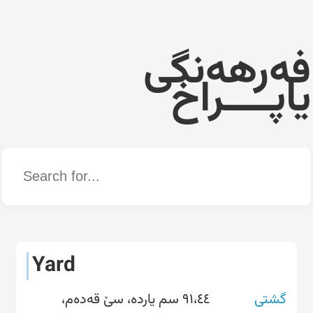
فەرهەنگی
یاپــــراخ
Word
Yard
گشتی
٩١،٤٤ سم یاردە، سێ قەدەم،