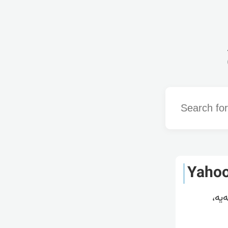
Word
Yaho
یە،