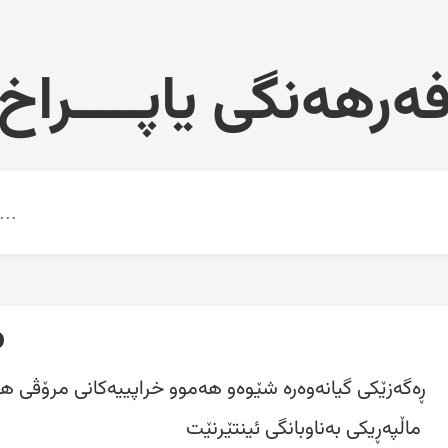
ەرهەنگی یاپــــراخ
o
ڕەگەزێکی گیانەوەرە شێوەو هەموو خراپییەکانی مرۆڤی هە
ماڵپەڕیکی بەناوبانگی ئینتێرنێت