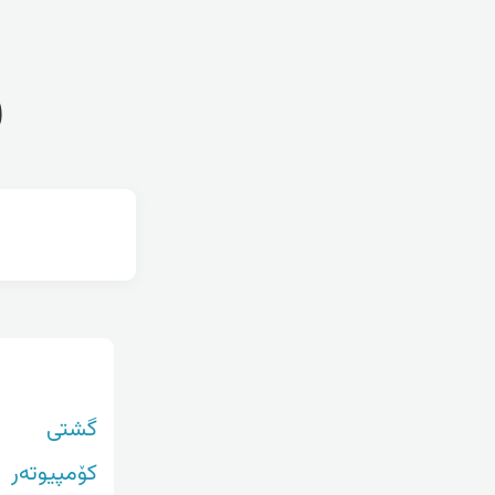
ف
گشتی
کۆمپیوتەر