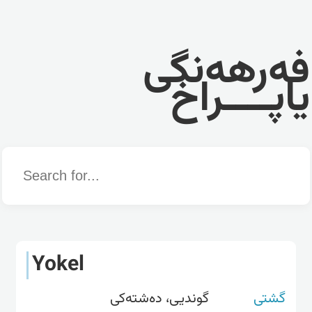
فەرهەنگی
یاپــــراخ
Word
Yokel
گشتی
گوندیی، دەشتەکی