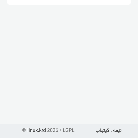
ئێمە
.
گیتهاب
2026 / LGPL
linux.krd
©