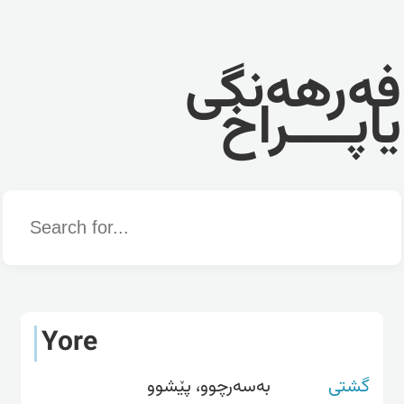
فەرهەنگی
یاپــــراخ
Word
Yore
گشتی
بەسەرچوو، پێشوو