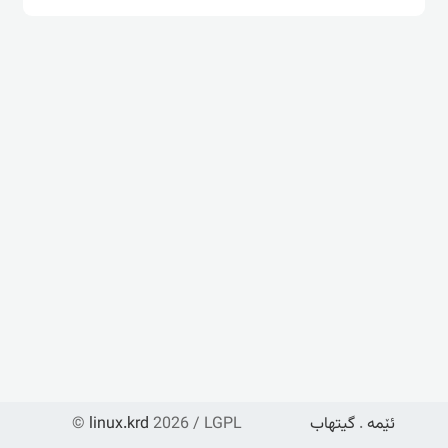
ئێمە
.
گیتهاب
2026 / LGPL
linux.krd
©