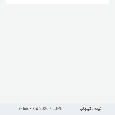
ئێمە
.
گیتهاب
2026 / LGPL
linux.krd
©