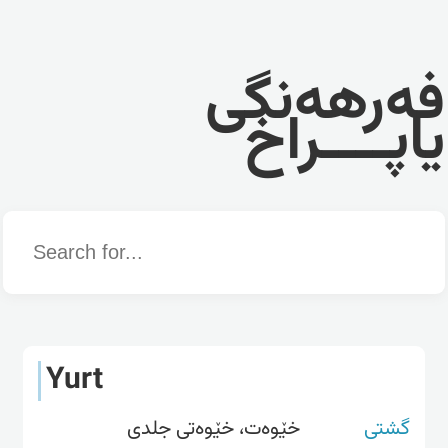
فەرهەنگی
یاپــــراخ
Word
Yurt
گشتی
خێوەت، خێوەتی جلدی