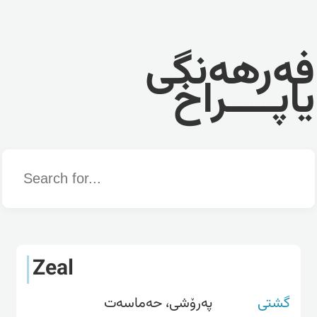
فەرهەنگی
یاپــــراخ
Word
Zeal
گشتی
پەرۆشی، حەماسەت