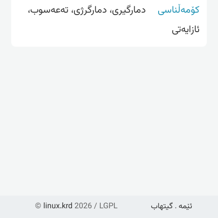
کۆمەڵناسی
دمارگیری، دمارگرژی، تەعەسوب،
ئازایەتی
ئێمە
.
گیتهاب
2026 / LGPL
linux.krd
©