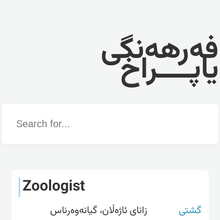
فەرهەنگی
یاپــــراخ
Word
Zoologist
گشتی
زانای ئاژەڵان، گیانەوەرناس