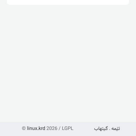
ئێمە
.
گیتهاب
2026 / LGPL
linux.krd
©